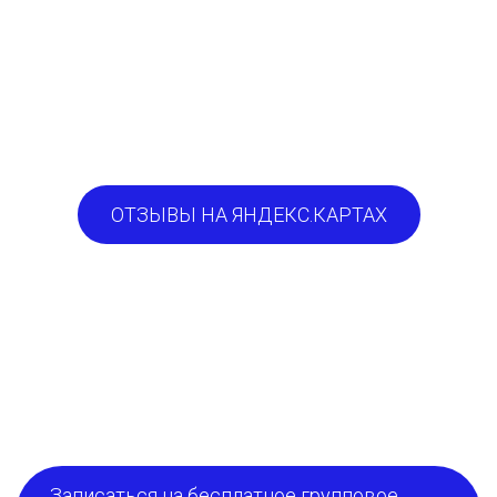
ОТЗЫВЫ НА ЯНДЕКС.КАРТАХ
Записаться на бесплатное групповое 